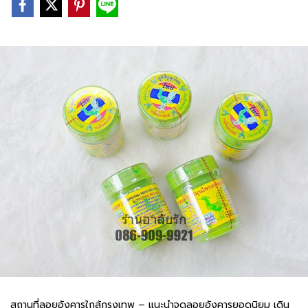
สถานที่ลอยอังคารใกล้กรุงเทพ – แนะนำจุดลอยอังคารยอดนิยม เดิน