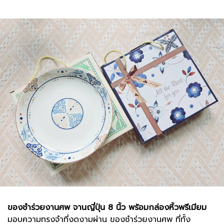
ของชำร่วยงานศพ จานญี่ปุ่น 8 นิ้ว พร้อมกล่องหิ้วพรีเมียม
มอบความทรงจำที่งดงามผ่าน ของชำร่วยงานศพ ที่ทั้ง