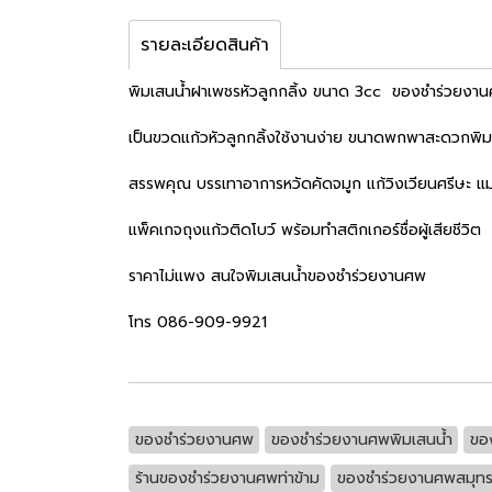
รายละเอียดสินค้า
พิมเสนน้ำฝาเพชรหัวลูกกลิ้ง ขนาด 3cc ของชำร่วยงา
เป็นขวดแก้วหัวลูกกลิ้งใช้งานง่าย ขนาดพกพาสะดวกพิม
สรรพคุณ บรรเทาอาการหวัดคัดจมูก แก้วิงเวียนศรีษะ 
แพ็คเกจถุงแก้วติดโบว์ พร้อมทำสติกเกอร์ชื่อผู้เสียชีวิต
ราคาไม่แพง สนใจพิมเสนน้ำของชำร่วยงานศพ
โทร 086-909-9921
ของชำร่วยงานศพ
ของชำร่วยงานศพพิมเสนน้ำ
ขอ
ร้านของชำร่วยงานศพท่าข้าม
ของชำร่วยงานศพสมุท