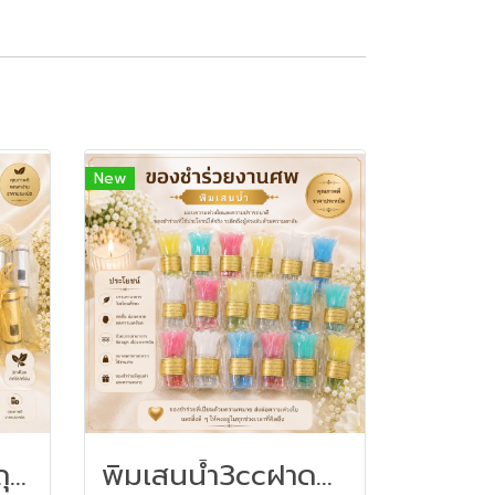
New
ไฟฉายเงินทองใส่ถุงผ้าไหมแก้ว - ของชำร่วยงานฌาปนกิจ
พิมเสนน้ำ3ccฝาดอกไม้-ของชำร่วยงานศพ