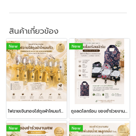
สินค้าเกี่ยวข้อง
New
New
ไฟฉายเงินทองใส่ถุงผ้าไหมแก้ว - ของชำร่วยงานฌาปนกิจ
ถุงลดโลกร้อน ของชำร่วยงานศพ | ถุงผ้าพับได้ ของชำร่วยใช้งานได้จริง
New
New