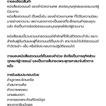
รายละเอียดสินค้า
หนังสือสวดมนต์ ของชำร่วยงานศพ ส่งต่อบุญกุศลและธรรมะแก่ผู้
ร่วมงาน
หนังสือสวดมนต์ เป็นหนึ่งใน ของชำร่วยงานศพ ที่ได้รับความนิยม
มาอย่างยาวนาน เพราะนอกจากจะเป็นของที่ระลึกแทนคำขอบคุณ
แล้ว ยังเป็นการส่งต่อธรรมะและบุญกุศลให้แก่ผู้ร่วมงาน
หนังสือเล่มนี้รวบรวมบทสวดมนต์สำคัญที่ใช้ในชีวิตประจำวัน เหมาะ
สำหรับผู้เริ่มต้นและผู้ที่สวดมนต์เป็นประจำ สามารถนำไปใช้สวดมนต์
ทำวัตรเช้า–เย็น หรือใช้ประกอบการปฏิบัติธรรมได้
การมอบหนังสือสวดมนต์เป็นของชำร่วย ยังถือเป็นการอุทิศส่วน
กุศลแก่ผู้วายชนม์ และเป็นการสืบทอดพระพุทธศาสนาในอีกทาง
หนึ่ง
ภายในเล่มประกอบด้วย
คำบูชาพระรัตนตรัย
คำสมาทานศีล
คำถวายพรพระ
บทแผ่เมตตา
คาถายอดพระกัณฑ์ไตรปิฎก
พระคาถาชินบัญชร