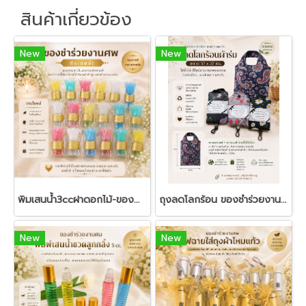
สินค้าเกี่ยวข้อง
New
New
พิมเสนน้ำ3ccฝาดอกไม้-ของชำร่วยงานศพ
ถุงลดโลกร้อน ของชำร่วยงานศพ | ถุงผ้าพับได้ ของชำร่วยใช้งานได้จริง
New
New