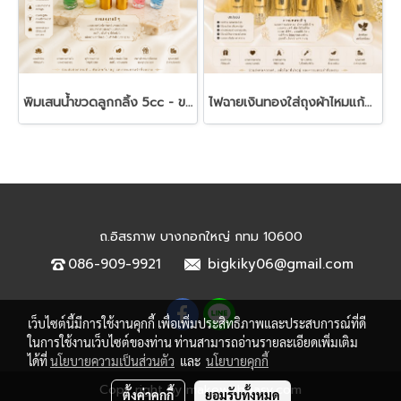
พิมเสนน้ำขวดลูกกลิ้ง 5cc - ของชำร่วยงานศพ
ไฟฉายเงินทองใส่ถุงผ้าไหมแก้ว - ของชำร่วยงานฌาปนกิจ
ถ.อิสรภาพ บางกอกใหญ่ กทม 10600
086-909-9921
bigkiky06@gmail.com
เว็บไซต์นี้มีการใช้งานคุกกี้ เพื่อเพิ่มประสิทธิภาพและประสบการณ์ที่ดี
ในการใช้งานเว็บไซต์ของท่าน ท่านสามารถอ่านรายละเอียดเพิ่มเติม
ได้ที่
นโยบายความเป็นส่วนตัว
และ
นโยบายคุกกี้
Copy right by makewebeasy.com
ตั้งค่าคุกกี้
ยอมรับทั้งหมด