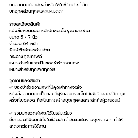
บทสวดมนต์สำคัญสำหรับใช้ในชีวิตประจำวัน
บทอุทิศส่วนกุศลและแผ่เมตตา
รายละเอียดสินค้า
หนังสือสวดมนต์ หน้าปกสมเด็จพุฒาจารย์โต
ขนาด 5 × 7 นิ้ว
จำนวน 64 หน้า
พิมพ์ตัวอักษรอ่านง่าย
กระดาษคุณภาพดี
เหมาะสำหรับแจกเป็นของชำร่วยงานศพ
เหมาะสำหรับทุกเพศทุกวัย
จุดเด่นของสินค้า
✅ ของชำร่วยงานศพที่มีคุณค่าทางจิตใจ
หนังสือสวดมนต์เป็นของที่ผู้รับสามารถเก็บไว้ใช้ได้ตลอดชีวิต ทุก
ครั้งที่เปิดสวด ถือเป็นการสร้างบุญกุศลและระลึกถึงผู้วายชนม์
✅ รวมบทสวดสำคัญไว้ในเล่มเดียว
มีบทสวดที่นิยมใช้ทั้งในชีวิตประจำวันและในงานบุญต่าง ๆ ทำให้
สะดวกต่อการใช้งาน