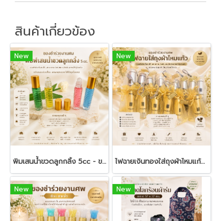
สินค้าเกี่ยวข้อง
New
New
พิมเสนน้ำขวดลูกกลิ้ง 5cc - ของชำร่วยงานศพ
ไฟฉายเงินทองใส่ถุงผ้าไหมแก้ว - ของชำร่วยงานฌาปนกิจ
New
New