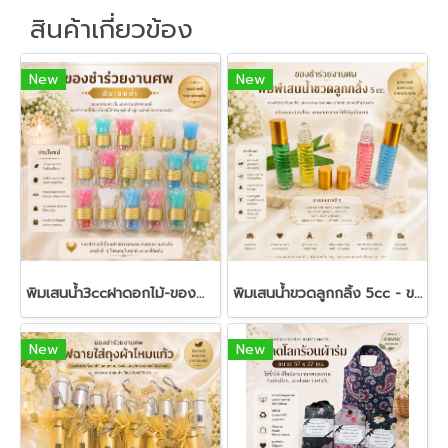
สินค้าเกี่ยวข้อง
New
New
พิมเสนน้ำ3ccฝาดอกไม้-ของชำร่วยงานศพ
พิมเสนน้ำขวดลูกกลิ้ง 5cc - ของชำร่วยงานศพ
New
New