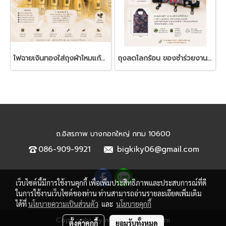
ไฟฉายเงินทองใส่ถุงผ้าไหมแก้ว - ของชำร่วยงานฌาปนกิจ
ถุงลดโลกร้อน ของชำร่วยงานศพ | ถุงผ้าพับได้ ของชำร่วยใช้งานได้จริง
ถ.อิสรภาพ บางกอกใหญ่ กทม 10600
086-909-9921
bigkiky06@gmail.com
เว็บไซต์นี้มีการใช้งานคุกกี้ เพื่อเพิ่มประสิทธิภาพและประสบการณ์ที่ดี
ในการใช้งานเว็บไซต์ของท่าน ท่านสามารถอ่านรายละเอียดเพิ่มเติม
ได้ที่
นโยบายความเป็นส่วนตัว
และ
นโยบายคุกกี้
Copy right by makewebeasy.com
ตั้งค่าคุกกี้
ยอมรับทั้งหมด