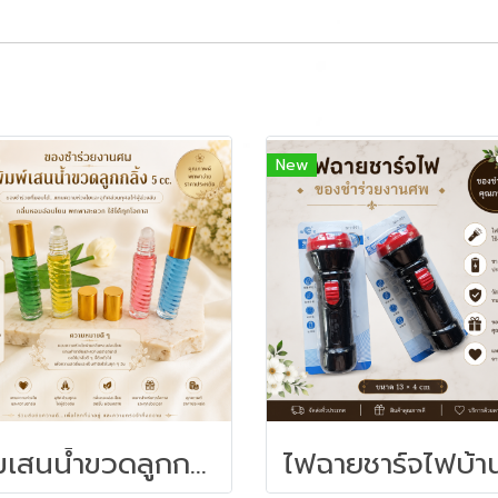
New
พิมเสนน้ำขวดลูกกลิ้ง 5cc - ของชำร่วยงานศพ