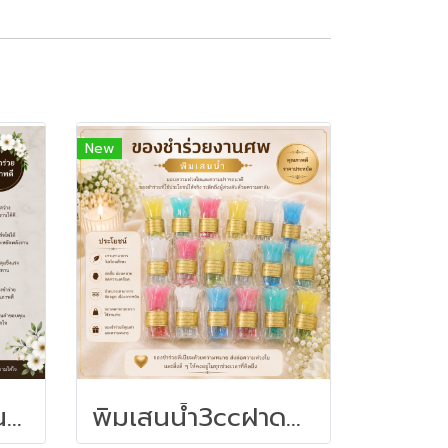
New
ไฟฉายชาร์จไฟบ้านสีดำ-ของชำร่วยงานศพ
พิมเสนน้ำ3ccฝาดอกไม้-ของชำร่วยงานศพ