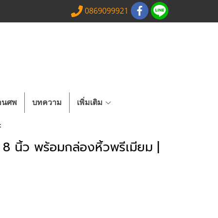
0869099921
งานศพ
บทความ
เพิ่มเติม
k
 นิ้ว พร้อมกล่องหิ้วพรีเมียม |