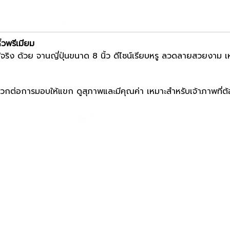
้วพรีเมียม
ริง ด้วย จานญี่ปุ่นขนาด 8 นิ้ว ดีไซน์เรียบหรู ลวดลายสวยงาม เห
ต่อการมอบให้แขก ดูสุภาพและมีคุณค่า เหมาะสำหรับเจ้าภาพที่ต้อง