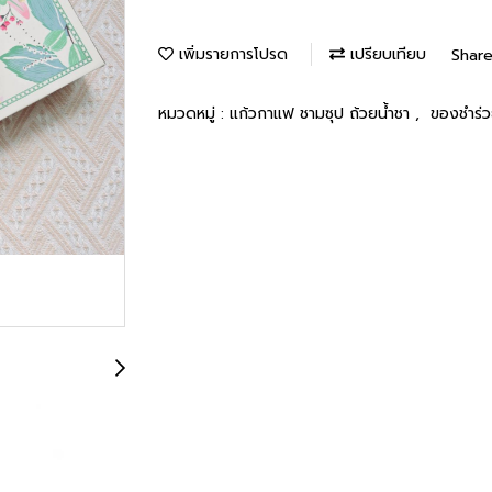
เพิ่มรายการโปรด
เปรียบเทียบ
Shar
หมวดหมู่ :
แก้วกาแฟ ชามซุป ถ้วยน้ำชา
,
ของชำร่