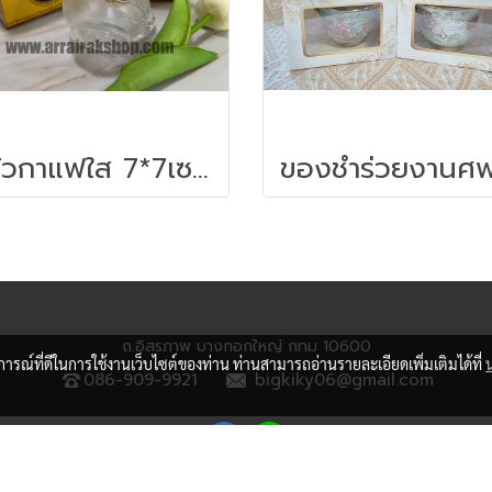
แก้วกาแฟใส 7*7เซนติเมตร ใส่กล่อง - ของชำร่วยงานศพ
ถ.อิสรภาพ บางกอกใหญ่ กทม 10600
บการณ์ที่ดีในการใช้งานเว็บไซต์ของท่าน ท่านสามารถอ่านรายละเอียดเพิ่มเติมได้ที่
086-909-9921
bigkiky06@gmail.com