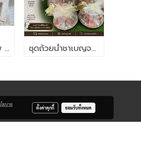
ของชำร่วยงานศพ แก้วกาแฟลายเบญจรงค์ขอบทอง
ชุดถ้วยน้ำชาเบญจรงค์จานรอง - ของชำร่วยงานศพ
นโยบาย
ตั้งค่าคุกกี้
ยอมรับทั้งหมด