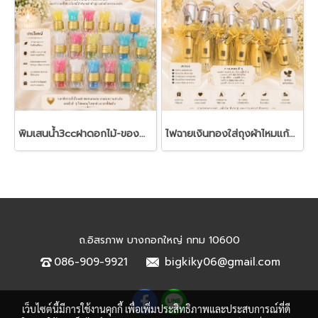
พิมเสนน้ำ3ccฝาดอกไม้-ของชำร่วยงานศพ
ไฟฉายเงินทองใส่ถุงผ้าไหมแก้ว - ของชำร่วยงานฌาปนกิจ
ถ.อิสรภาพ บางกอกใหญ่ กทม 10600
086-909-9921
bigkiky06@gmail.com
เว็บไซต์นี้มีการใช้งานคุกกี้ เพื่อเพิ่มประสิทธิภาพและประสบการณ์ที่ดี