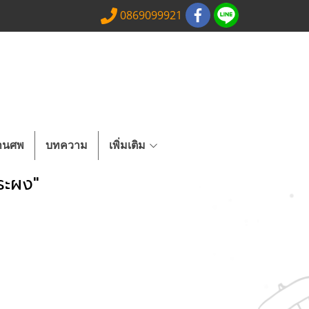
0869099921
งานศพ
บทความ
เพิ่มเติม
ระผง"