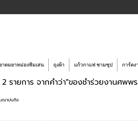
ยาดมยาหม่องพิมเสน
ถุงผ้า
แก้วกาแฟ ชามซุป
การ์ด
 2 รายการ จากคำว่า"ของชำร่วยงานศพพร
านฌาปนกิจ