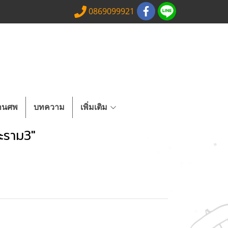
0869099921
งานศพ
บทความ
เพิ่มเติม
ะราม3"