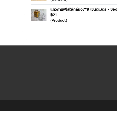
แก้วกาแฟใสใส่กล่อง7*9 เซนติเมตร - ขอ
฿21
(Product)