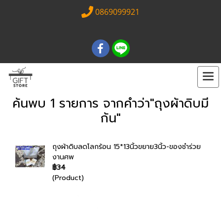
0869099921
ค้นพบ 1 รายการ จากคำว่า"ถุงผ้าดิบมี
ก้น"
ถุงผ้าดิบลดโลกร้อน 15*13นิ้วขยาย3นิ้ว-ของชำร่วย
งานศพ
฿34
(Product)