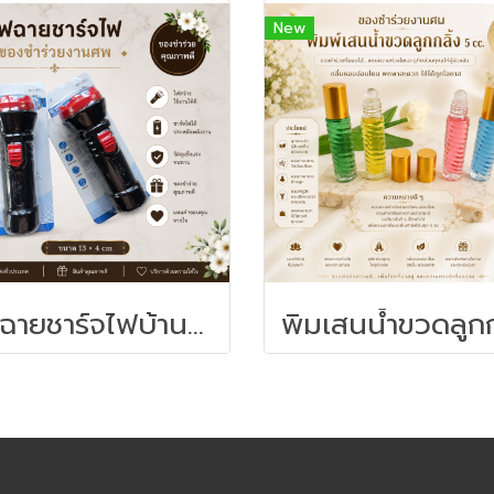
New
ไฟฉายชาร์จไฟบ้านสีดำ-ของชำร่วยงานศพ