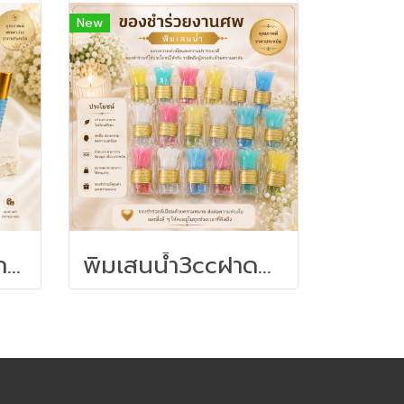
New
พิมเสนน้ำขวดลูกกลิ้ง 5cc - ของชำร่วยงานศพ
พิมเสนน้ำ3ccฝาดอกไม้-ของชำร่วยงานศพ