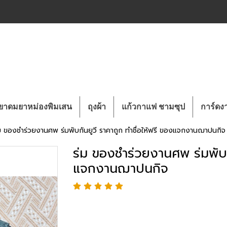
ยาดมยาหม่องพิมเสน
ถุงผ้า
แก้วกาแฟ ชามซุป
การ์ด
ม ของชำร่วยงานศพ ร่มพับกันยูวี ราคาถูก ทำชื่อให้ฟรี ของแจกงานฌาปนกิจ
ร่ม ของชำร่วยงานศพ ร่มพับกั
แจกงานฌาปนกิจ