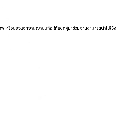
นศพ หรือของแจกงานฌาปนกิจ ให้แขกผู้มาร่วมงานสามารถนำไปใช้งา