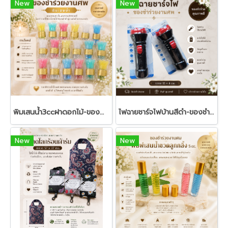
New
New
พิมเสนน้ำ3ccฝาดอกไม้-ของชำร่วยงานศพ
ไฟฉายชาร์จไฟบ้านสีดำ-ของชำร่วยงานศพ
New
New